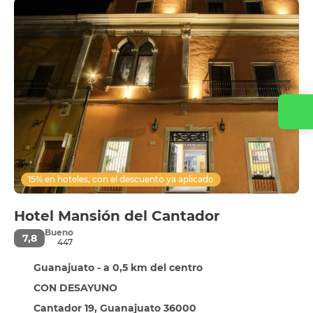
Contacta con nosotros
15% en hoteles, con el descuento ya aplicado
Hotel Mansión del Cantador
Bueno
7,8
447
Guanajuato - a 0,5 km del centro
CON DESAYUNO
Cantador 19, Guanajuato 36000