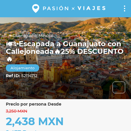
Guanajuato, México
🎺✨Escapada a Guanajuato con
Callejoneada🔥25% DESCUENTO
🔥
Alojamiento
Ref ID:
52114712
precio por persona Desde
3,250 MXN
2,438 MXN