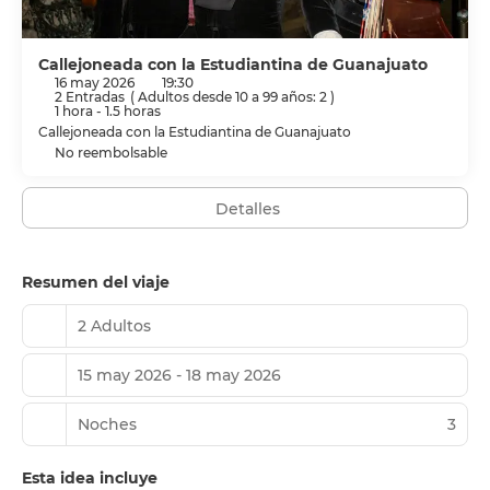
continental gratuito todos los días de 08:00 a 12:00.
Tendrás periódicos gratuitos en el vestíbulo, un servicio
de recepción las 24 horas y consigna de equipaje a tu
Callejoneada con la Estudiantina de Guanajuato
16 may 2026
19:30
disposición.
2 Entradas
(
Adultos desde 10 a 99 años: 2
)
1 hora - 1.5 horas
Callejoneada con la Estudiantina de Guanajuato
No reembolsable
Detalles
Resumen del viaje
2 Adultos
15 may 2026 - 18 may 2026
Noches
3
Esta idea incluye