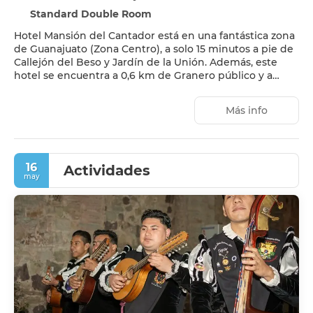
Standard Double Room
Hotel Mansión del Cantador está en una fantástica zona
de Guanajuato (Zona Centro), a solo 15 minutos a pie de
Callejón del Beso y Jardín de la Unión. Además, este
hotel se encuentra a 0,6 km de Granero público y a
0,8 km de Jardín Reforma.
Más info
Con una terraza donde descansar y comodidades como
conexión a Internet wifi gratis y servicios de conserjería,
¡no te faltará de nada!
16
Disfruta de una agradable estancia en una de las 42
Actividades
may
habitaciones con televisión de pantalla plana. La
conexión wifi gratis te mantendrá en contacto con los
tuyos. Además, podrás disfrutar de canales por cable. El
cuarto de baño está provisto de ducha y secadores de
pelo. Entre las comodidades, se incluyen caja fuerte y
escritorio, además de un servicio de limpieza disponible
todos los días.
En Hotel Mansión del Cantador tienes un restaurante a
tu disposición para comer algo. Se ofrece un desayuno