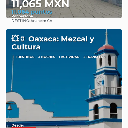
11,065 MXN
11.064 puntos
Por persona
DESTINO:
Anaheim CA
Ver
💥🏺 Oaxaca: Mezcal y
Cultura
1 DESTINOS
3 NOCHES
1 ACTIVIDAD
2 TRANSFERS
Desde