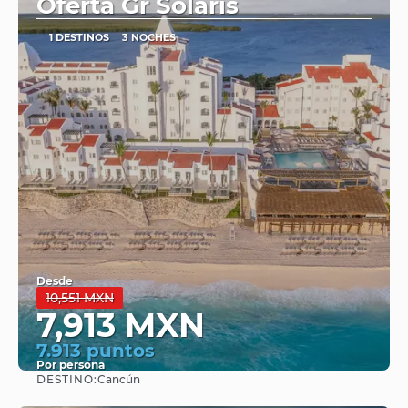
Oferta Gr Solaris
1 DESTINOS
3 NOCHES
Desde
10,551 MXN
7,913 MXN
7.913 puntos
Por persona
DESTINO:
Cancún
Ver