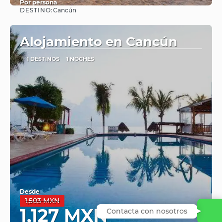
Por persona
DESTINO:
Cancún
Ver
Alojamiento en Cancún
1 DESTINOS
1 NOCHES
Desde
1,503 MXN
1,127 MXN
Contacta con nosotros