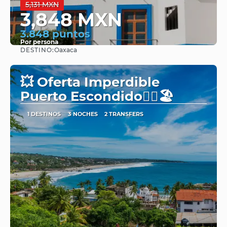
5,131 MXN
3,848 MXN
3.848 puntos
Por persona
DESTINO:
Oaxaca
Ver
💥 Oferta Imperdible
Puerto Escondido🏄‍♂️🏖️
1 DESTINOS
3 NOCHES
2 TRANSFERS