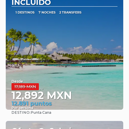
INCLUIDO
1 DESTINOS
7 NOCHES
2 TRANSFERS
Desde
17,189 MXN
12,892 MXN
12.891 puntos
Por persona
DESTINO:
Punta Cana
Ver