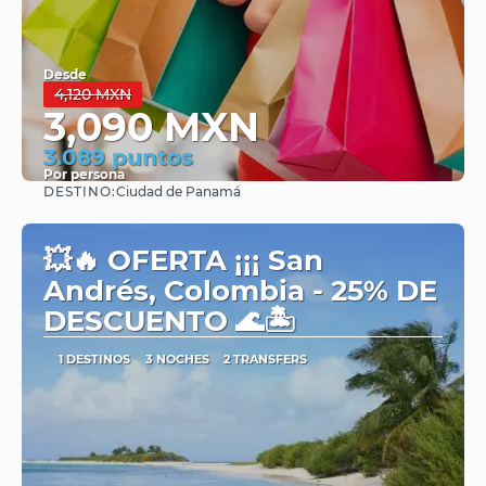
Desde
4,120 MXN
3,090 MXN
3.089 puntos
Por persona
DESTINO:
Ciudad de Panamá
Ver
💥🔥 OFERTA ¡¡¡ San
Andrés, Colombia - 25% DE
DESCUENTO 🌊🏝️
1 DESTINOS
3 NOCHES
2 TRANSFERS