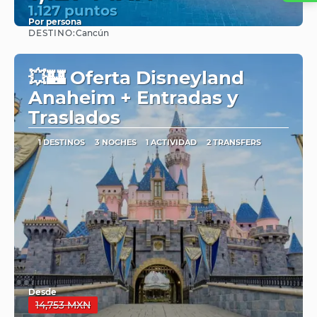
1.127 puntos
Por persona
DESTINO:
Cancún
Ver
💥🏰 Oferta Disneyland
Anaheim + Entradas y
Traslados
1 DESTINOS
3 NOCHES
1 ACTIVIDAD
2 TRANSFERS
Desde
14,753 MXN