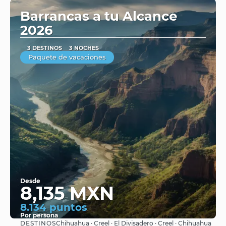
Barrancas a tu Alcance
2026
3 DESTINOS
3 NOCHES
Paquete de vacaciones
Desde
8,135 MXN
8.134 puntos
Por persona
DESTINOS
Chihuahua · Creel · El Divisadero · Creel · Chihuahua