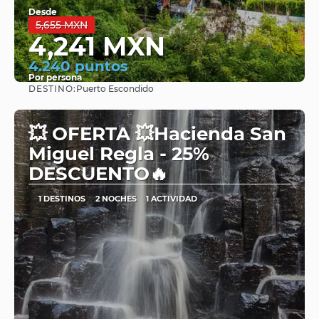
Desde
5,655 MXN
4,241 MXN
4.240 puntos
Por persona
DESTINO:
Puerto Escondido
Ver
💥 OFERTA 💥Hacienda San
Miguel Regla - 25%
DESCUENTO🔥
1 DESTINOS
2 NOCHES
1 ACTIVIDAD