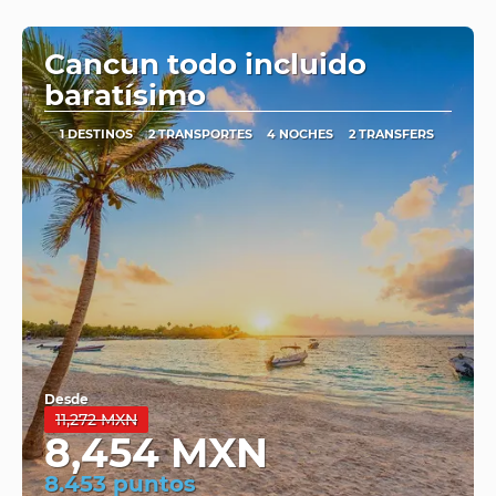
Ver
Cancun todo incluido
baratísimo
1 DESTINOS
2 TRANSPORTES
4 NOCHES
2 TRANSFERS
Desde
11,272 MXN
8,454 MXN
8.453 puntos