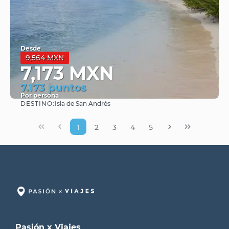
Desde
9,564 MXN
7,173 MXN
7.173 puntos
Por persona
DESTINO:
Isla de San Andrés
Ver
1
2
3
4
5
Pasión x Viajes