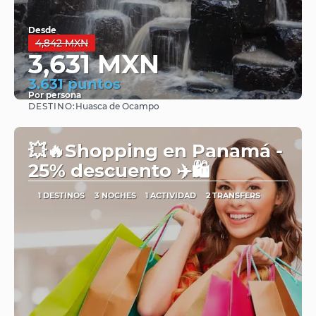
Desde
4,842 MXN
3,631 MXN
3.631 puntos
Por persona
DESTINO:
Huasca de Ocampo
Ver
💥🔥Shopping en Panamá -
25% descuento ✈️🛍️
1 DESTINOS
3 NOCHES
1 ACTIVIDAD
2 TRANSFERS