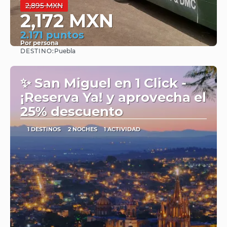
2,895 MXN
2,172 MXN
2.171 puntos
Por persona
DESTINO:
Puebla
Ver
✨ San Miguel en 1 Click -
¡Reserva Ya! y aprovecha el
25% descuento
1 DESTINOS
2 NOCHES
1 ACTIVIDAD