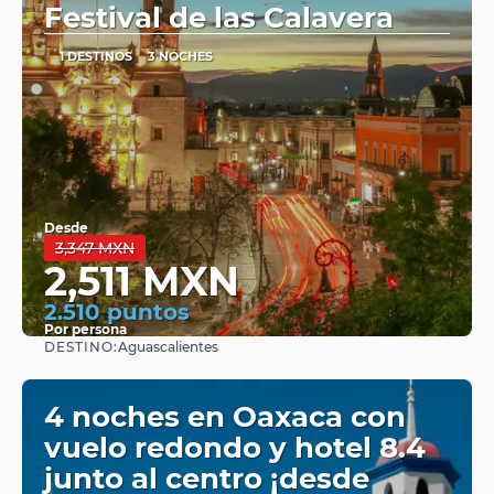
Festival de las Calavera
1 DESTINOS
3 NOCHES
Desde
3,347 MXN
2,511 MXN
2.510 puntos
Por persona
DESTINO:
Aguascalientes
Ver
4 noches en Oaxaca con
vuelo redondo y hotel 8.4
junto al centro ¡desde