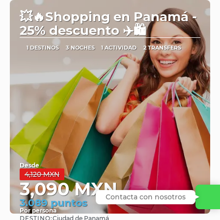
💥🔥Shopping en Panamá -
25% descuento ✈️🛍️
1 DESTINOS
3 NOCHES
1 ACTIVIDAD
2 TRANSFERS
Desde
4,120 MXN
3,090 MXN
Contacta con nosotros
3.089 puntos
Por persona
DESTINO:
Ciudad de Panamá