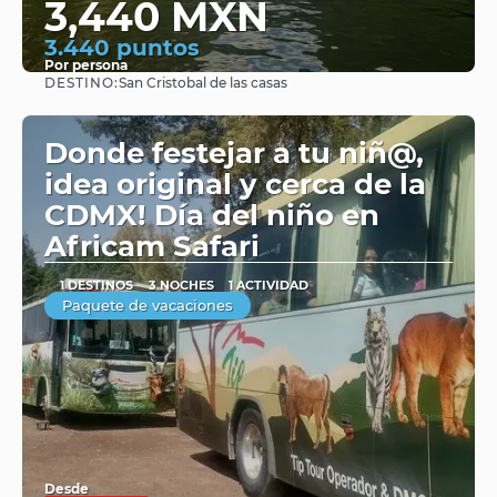
3,440 MXN
3.440 puntos
Por persona
DESTINO:
San Cristobal de las casas
Ver
Donde festejar a tu niñ@,
idea original y cerca de la
CDMX! Día del niño en
Africam Safari
1 DESTINOS
3 NOCHES
1 ACTIVIDAD
Paquete de vacaciones
Desde