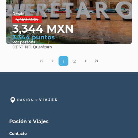
Desde
4,459 MXN
3,344 MXN
3.344 puntos
Por persona
DESTINO:
Querétaro
Ver
1
2
Pasión x Viajes
Contacto