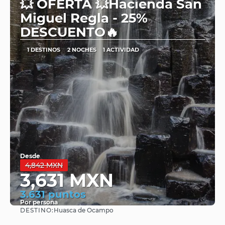
💥 OFERTA 💥Hacienda San
Miguel Regla - 25%
DESCUENTO🔥
1 DESTINOS
2 NOCHES
1 ACTIVIDAD
Desde
4,842 MXN
3,631 MXN
3.631 puntos
Por persona
DESTINO:
Huasca de Ocampo
Ver