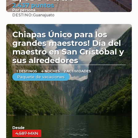
2.437 puntos
Por persona
DESTINO:
Guanajuato
Ver
Chiapas Único para los
grandes maestros! Día del
maestro en San Cristóbal y
sus alrededores
1 DESTINOS
4 NOCHES
2 ACTIVIDADES
Paquete de vacaciones
Desde
4,587 MXN