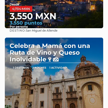
Desde
4,734 MXN
3,550 MXN
3.550 puntos
Por persona
DESTINO:
San Miguel de Allende
Ver
Celebra a Mamá con una
Ruta de Vino y Queso
Inolvidable🍷🧀
1 DESTINOS
2 NOCHES
1 ACTIVIDAD