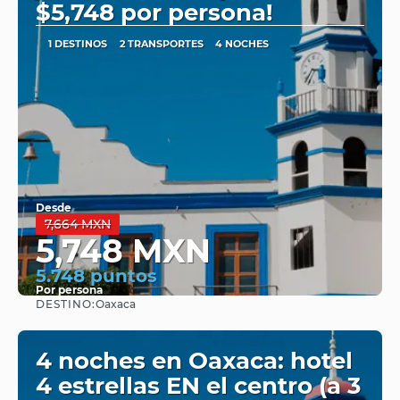
$5,748 por persona!
1 DESTINOS
2 TRANSPORTES
4 NOCHES
Desde
7,664 MXN
5,748 MXN
5.748 puntos
Por persona
DESTINO:
Oaxaca
Ver
4 noches en Oaxaca: hotel
4 estrellas EN el centro (a 3