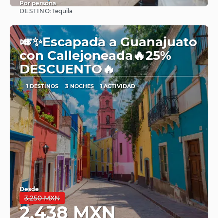
Por persona
DESTINO:
Tequila
Ver
🎺✨Escapada a Guanajuato
con Callejoneada🔥25%
DESCUENTO🔥
1 DESTINOS
3 NOCHES
1 ACTIVIDAD
Desde
3,250 MXN
2,438 MXN