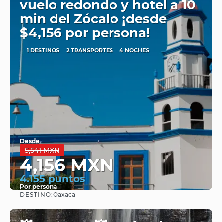
vuelo redondo y hotel a 10
min del Zócalo ¡desde
$4,156 por persona!
1 DESTINOS
2 TRANSPORTES
4 NOCHES
Desde
5,541 MXN
4,156 MXN
4.155 puntos
Por persona
DESTINO:
Oaxaca
Ver