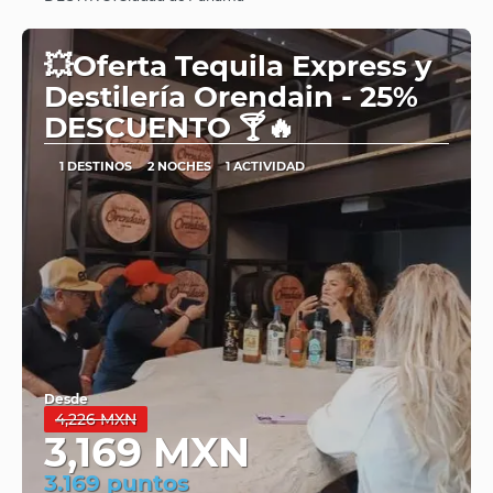
Ver
💥Oferta Tequila Express y
Destilería Orendain - 25%
DESCUENTO 🍸🔥
1 DESTINOS
2 NOCHES
1 ACTIVIDAD
Desde
4,226 MXN
3,169 MXN
3.169 puntos