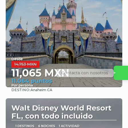
Desde
14,753 MXN
11,065 MXN
Contacta con nosotros
11.064 puntos
Por persona
DESTINO:
Anaheim CA
Ver
Walt Disney World Resort
FL, con todo incluido
1 DESTINOS
6 NOCHES
1 ACTIVIDAD