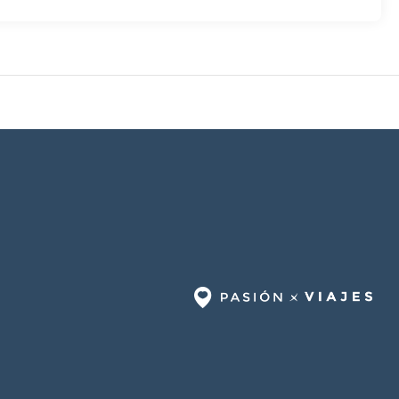
ión y un ascensor a tu disposición. ¿Estás organizando un
metros cuadrados de espacio con centro de conferencias y 2
le.