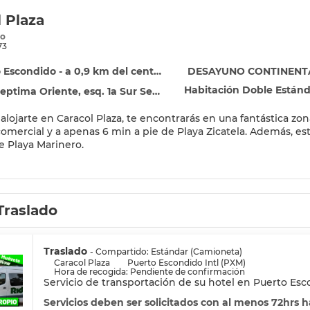
l Plaza
o
73
 Escondido - a 0,9 km del centro
DESAYUNO CONTINENT
Habitación Doble Estánda
 Oriente, esq. 1a Sur Sector Reforma, Puerto Escondido 71980
 alojarte en Caracol Plaza, te encontrarás en una fantástica z
apenas 6 min a pie de Playa Zicatela. Además, este hotel de playa se encuentra a 0,6 km de Playa Principal y
e Playa Marinero.
scina al aire libre y muchas otras instalaciones recreativas a t
a terraza y jardín donde sentarte a contemplar el paisaje. Otr
stencia turística (adquisición de entradas) y un salón de evento
Traslado
s como en tu propia casa en cualquiera de las 192 habitacione
 provisto de artículos de higiene personal gratuitos y secador
, además de un servicio de limpieza disponible todos los días.
Traslado
- Compartido: Estándar (Camioneta)
Caracol Plaza
Puerto Escondido Intl (PXM)
Hora de recogida: Pendiente de confirmación
de cocina internacional en LA CAVA, restaurante con un bar o
Servicio de transportación de su hotel en Puerto Es
es con horario limitado. Mientras te das un chapuzón puedes pe
ofrece un desayuno continental todos los días de 07:30 a 12:00 
Servicios deben ser solicitados con al menos 72hrs 