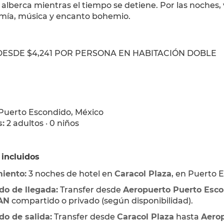
a alberca mientras el tiempo se detiene. Por las noches,
mía, música y encanto bohemio. 
DESDE $4,241 POR PERSONA EN HABITACIÓN DOBLE 
 Puerto Escondido, México
s:
 2 adultos · 0 niños
 incluidos
iento:
 3 noches de hotel en 
Caracol Plaza
, en Puerto 
do de llegada:
 Transfer desde 
Aeropuerto Puerto Esco
AN
 compartido o privado (según disponibilidad).
do de salida:
 Transfer desde 
Caracol Plaza
 hasta 
Aerop