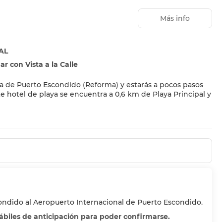
Más info
AL
r con Vista a la Calle
ona de Puerto Escondido (Reforma) y estarás a pocos pasos
u disposición, no te quedará ni un minuto libre. Tienes
os servicios de este hotel incluyen conexión a Internet wifi
s.
s. Las habitaciones disponen de balcón. El baño privado con
es de pelo. Entre las comodidades, se incluyen caja fuerte y
 lounge, aunque también puedes llamar al servicio de
condido al Aeropuerto Internacional de Puerto Escondido.
dir tu bebida favorita en el bar en la piscina de este
con un coste adicional.
hábiles de anticipación para poder confirmarse.