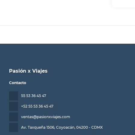
Tendrás un
evento en 
salas de r
Pasión x Viajes
Contacto
55 53 36 45 47
+52 55 53 36 45 47
ventas@pasionxviajes.com
Av. Taxqueña 1506, Coyoacán
, 04200 - CDMX