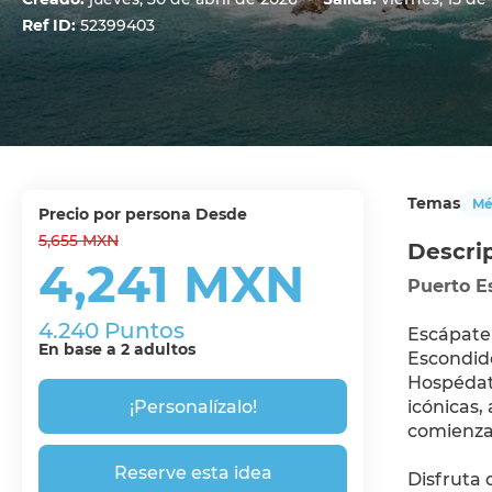
Ref ID:
52399403
Temas
Mé
precio por persona Desde
5,655 MXN
Descri
4,241 MXN
Puerto Es
4.240 Puntos
Escápate 
En base a 2 adultos
Escondido
Hospédate
¡Personalízalo!
icónicas,
comienza 
Reserve esta idea
Disfruta 