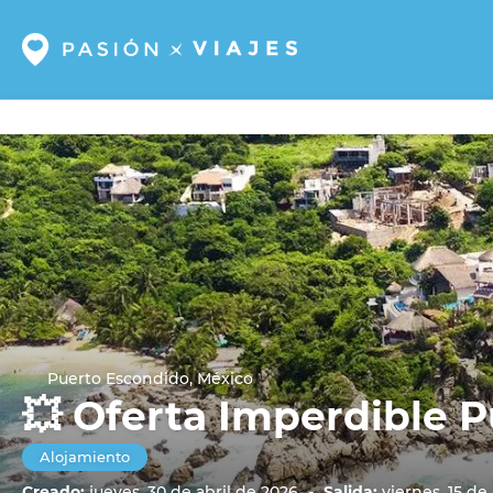
Puerto Escondido, México
💥 Oferta Imperdible Pu
Alojamiento
Creado:
jueves, 30 de abril de 2026
-
Salida:
viernes, 15 d