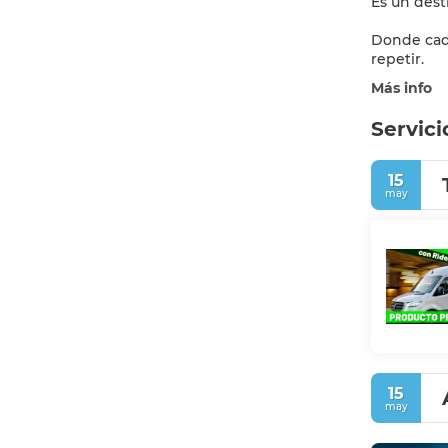
Es un dest
Donde cada
repetir.
Más info
Servici
15
may
15
may