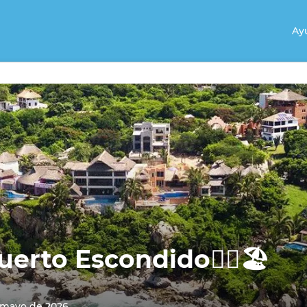
Ay
erto Escondido🏄‍♂️🏖️
e mayo de 2026