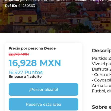
Ref ID:
44250363
precio por persona Desde
Descri
22,570 MXN
Partido 
16,928 MXN
Vive el p
Disfruta 
16.927 Puntos
• Centro 
En base a 1 adulto
• Coyoacá
Arma la e
¡Personalízalo!
Fútbol, c
Reserve esta idea
Sobre e