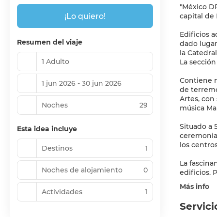
"México DF
¡Lo quiero!
capital de
Edificios 
Resumen del viaje
dado lugar 
la Catedra
1 Adulto
La sección 
Contiene m
1 jun 2026 - 30 jun 2026
de terremo
Artes, con
Noches
29
música Mari
Situado a 
Esta idea incluye
ceremonias
los centro
Destinos
1
La fascinan
Noches de alojamiento
0
Más info
Actividades
1
Servici