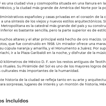
 es una ciudad viva y cosmopolita situada en una llanura en la s
 México, y la ciudad más grande de América del Norte por la p
administrativos españoles y casas privadas en el corazón de la 
a una síntesis de los viejos y nuevos estilos arquitectónicos. S
l Metropolitana es la catedral más grande del país y su constr
inferior es bastante sencilla, pero la parte superior es de esti
uchos altares y el altar principal está hecho de oro macizo. U
tos, que fue construido en 1958. Un mirador ofrece una maravi
 su cúpula naranja y amarilla, y el Monumento a Juárez. Por sup
achi, ir a la Plaza Garibaldi en la noche, y disfrutar de la músi
50 kilómetros de México D. F. son los restos antiguos de Teoti
 rituales. Su Pirámide del Sol es uno de los mayores logros 
s culturales más importantes de la humanidad.
te historia de la ciudad se refleja tanto en su arte y arquitect
os incluidos