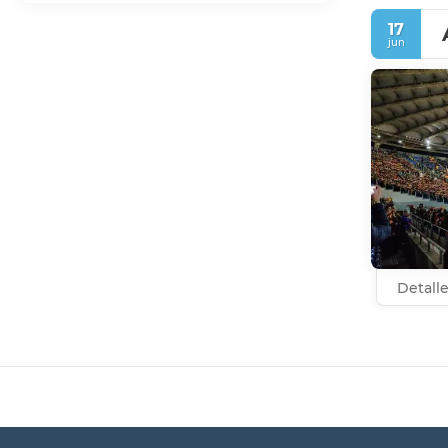
17
jun
Detall