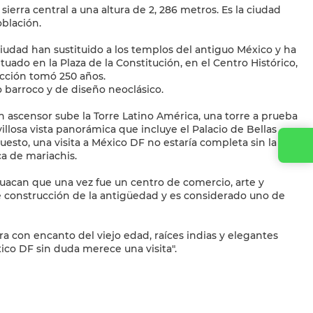
ierra central a una altura de 2, 286 metros. Es la ciudad
oblación.
ciudad han sustituido a los templos del antiguo México y ha
ituado en la Plaza de la Constitución, en el Centro Histórico,
ucción tomó 250 años.
lo barroco y de diseño neoclásico.
n ascensor sube la Torre Latino América, una torre a prueba
llosa vista panorámica que incluye el Palacio de Bellas
uesto, una visita a México DF no estaría completa sin la
Contacta con nosotros
ca de mariachis.
huacan que una vez fue un centro de comercio, arte y
de construcción de la antigüedad y es considerado uno de
ura con encanto del viejo edad, raíces indias y elegantes