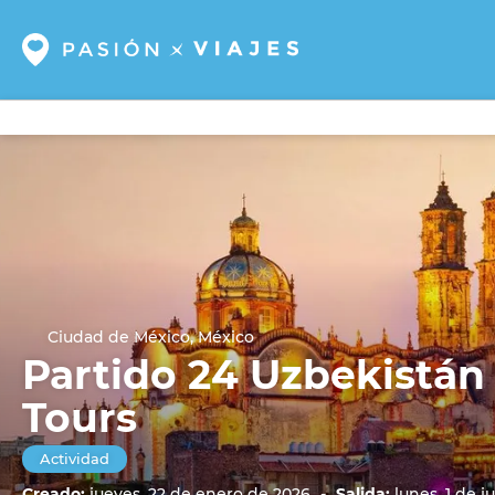
Ciudad de México, México
Partido 24 Uzbekistán
Tours
Actividad
Creado:
jueves, 22 de enero de 2026
-
Salida:
lunes, 1 de j