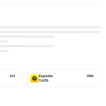
147
Expedia
1196
7,6/10