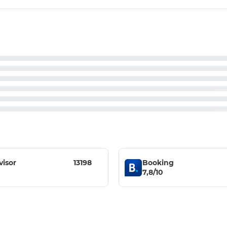
visor
13198
Booking
7,8/10