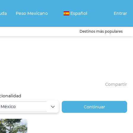
uda
Peso Mexicano
Español
Entrar
Destinos más populares
Compartir
cionalidad
Continuar