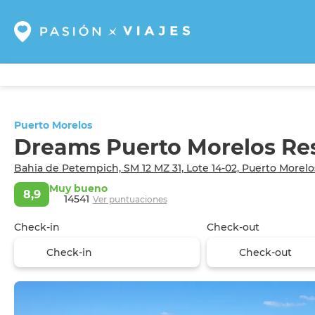
Puerto Morelos
Dreams Puerto Morelos Reso
Bahia de Petempich, SM 12 MZ 31, Lote 14-02, Puerto Morel
Muy bueno
8,9
14541
Ver puntuaciones
Check-in
Check-out