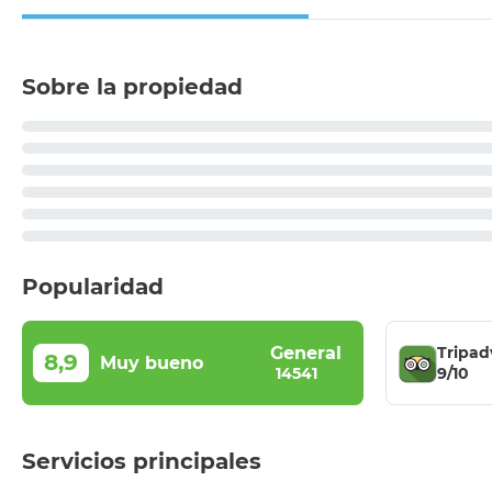
Sobre la propiedad
Popularidad
Tripad
General
8,9
Muy bueno
9/10
14541
Servicios principales